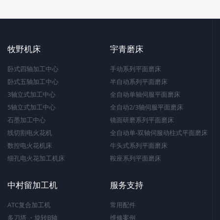
牧野机床
宇青磨床
卧式四轴加工中心
手动系列平面磨床
卧式五轴加工中心
半自动系列平面磨床
3轴立式加工中心
全自动单轴伺服平面磨床
5轴立式加工中心
全自动2/3轴伺服平面磨床
石墨加工中心
镜面研磨系列平面磨床
线切割电火花机
全自动单-双轴伺服动柱式平面磨床
数控电火花机床
牛头式系列平面磨床
细孔电火花加工机床
鞍座系列平面磨床
中村留加工机
服务支持
ATC复合加工机
常用配件
多刀塔 ・旋转B轴
维修案例