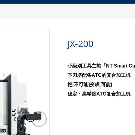
JX-200
小级别工具主轴「NT Smart C
下刀塔配备ATC的复合加工机
把[不可能]变成[可能]
稳定・高精度ATC复合加工机