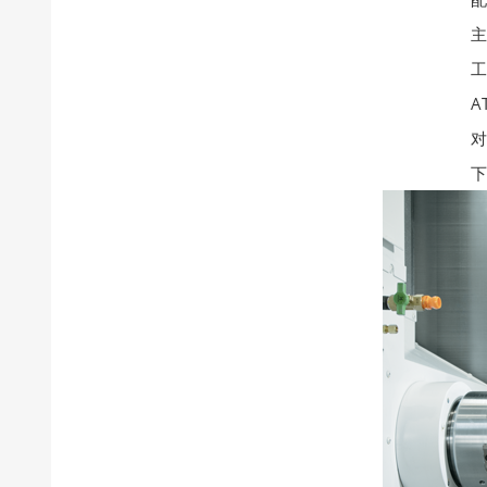
主轴端面间距1,2
工具主轴床身垂直构
ATC配备工具数80支(op.
对向双主轴，L/R同
下刀塔标配铣削・