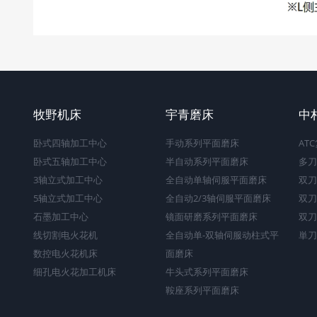
牧野机床
宇青磨床
中
卧式四轴加工中心
手动系列平面磨床
AT
卧式五轴加工中心
半自动系列平面磨床
多刀
3轴立式加工中心
全自动单轴伺服平面磨床
双刀
5轴立式加工中心
全自动2/3轴伺服平面磨床
双刀
石墨加工中心
镜面研磨系列平面磨床
双刀
线切割电火花机
全自动单-双轴伺服动柱式平
単刀
数控电火花机床
面磨床
细孔电火花加工机床
牛头式系列平面磨床
鞍座系列平面磨床