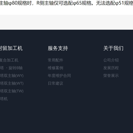
村留加工机
服务支持
关于我们
C复合加工机
常用配件
公司介绍
塔 ・旋转B轴
维修案例
发展历程
塔双主轴(WY)
年度维护合同
荣誉展示
塔双主轴(WT)
日常建议
塔双主轴(TW)
塔机